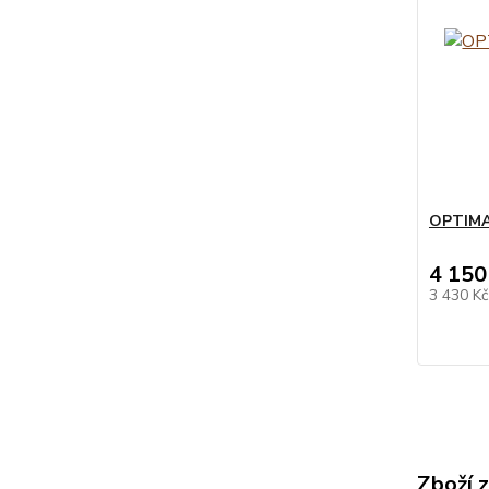
OPTIMA 
4 150
3 430 K
Zboží 