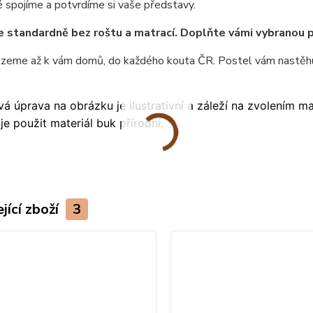
 spojíme a potvrdíme si vaše představy.
e standardně bez roštu a matrací. Doplňte vámi vybranou 
ezeme až k vám domů, do každého kouta ČR. Postel vám nastěhu
á úprava na obrázku je ilustrativní a záleží na zvolením m
je použit materiál buk přírodní.
jící zboží
3