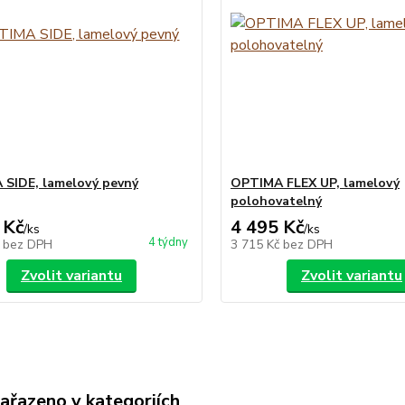
SIDE, lamelový pevný
OPTIMA FLEX UP, lamelový
polohovatelný
 Kč
4 495 Kč
/
ks
/
ks
4 týdny
č
bez DPH
3 715 Kč
bez DPH
Zvolit variantu
Zvolit variantu
zařazeno v kategoriích