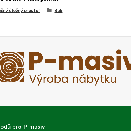
čný úložný prostor
Buk
odů pro P-masiv