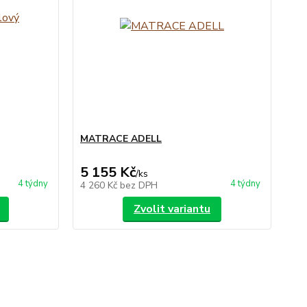
MATRACE ADELL
5 155 Kč
/
ks
4 týdny
4 týdny
4 260 Kč
bez DPH
Zvolit variantu