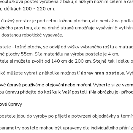
dvoulůžková postel vyrobená z buku, s nízkým nožním čelem a 
, délkách 200 - 220 cm.
úložný prostor je pod celou ložnou plochou, ale není až na podlah
žného prostoru, ale na druhé straně umožňuje vysávání či vytírán
 dostanou robotické vysavače.
tele - ložné plochy, se odvíjí od výšky vybraného roštu a matr
né plochy 55cm. Síla materiálu na výrobu postele je 4 cm.
tele si můžete zvolit od 140 cm do 200 cm. Stejně tak i délku
také můžete vybrat z několika možností
úprav hran postele
. Vy
vé úpravě používáme olejování nebo moření. Vyberte si ze vzor
u úpravu přidejte do košíku k Vaší posteli. (
Na obrázku je- přírod
ostele jdou do vyroby po přijetí a potvrzení objednávky s term
arametry postele mohou být upraveny dle individuálního přání z