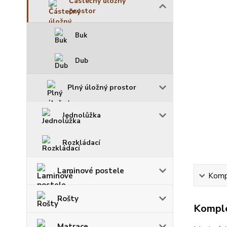
Částečný úložný
prostor
Buk
Dub
Plný úložný prostor
Jednolůžka
Rozkládací
Laminové postele
Kompl
Rošty
Komple
Matrace