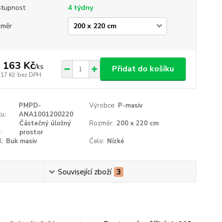
tupnost
4 týdny
změr
 163 Kč
/
ks
Přidat do košíku
317 Kč
bez DPH
PMPD-
Výrobce:
P-masiv
u:
ANA1001200220
Částečný úložný
Rozměr:
200 x 220 cm
:
prostor
l:
Buk masiv
Čelo:
Nízké
Související zboží
3