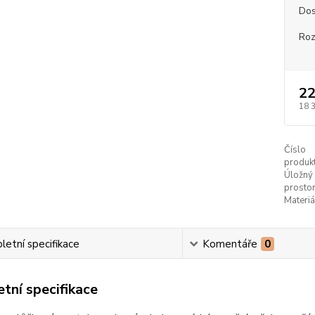
Dos
Ro
22
18 
Číslo
produkt
Úložný
prostor
Materiá
etní specifikace
Komentáře
0
tní specifikace