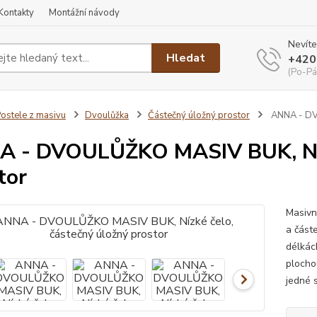
Kontakty
Montážní návody
Nevíte
Hledat
+420
(Po-Pá
ostele z masivu
Dvoulůžka
Částečný úložný prostor
ANNA - DVO
 - DVOULŮŽKO MASIV BUK, Nízk
tor
Masivn
a část
délkác
plocho
jedné s