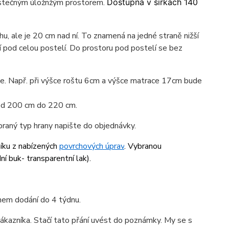
částečným úložnžým prostorem.
Dostupná v šířkách 140
u, ale je 20 cm nad ní. To znamená na jedné straně nižší
í pod celou postelí. Do prostoru pod postelí se bez
ace. Např. při výšce roštu 6cm a výšce matrace 17cm bude
 od 200 cm do 220 cm.
braný typ hrany napište do objednávky.
níku z nabízených
povrchových úprav
. Vybranou
ní buk- transparentní lak
).
ínem dodání do 4 týdnu.
ákazníka. Stačí tato přání uvést do poznámky. My se s