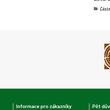
Částe
Informace pro zákazníky
Pět dův