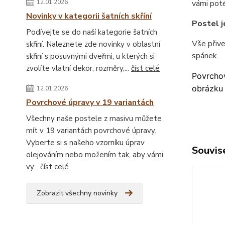
12.01.2026
vámi poté
Novinky v kategorii šatních skříní
Postel j
Podívejte se do naší kategorie šatních
Vše přiv
skříní. Naleznete zde novinky v oblastní
spánek.
skříní s posuvnými dveřmi, u kterých si
zvolíte vlatní dekor, rozměry,...
číst celé
Povrchov
obrázku 
12.01.2026
Povrchové úpravy v 19 variantách
Všechny naše postele z masivu můžete
mít v 19 variantách povrchové úpravy.
Vyberte si s našeho vzorníku úprav
Souvise
olejováním nebo možením tak, aby vámi
vy...
číst celé
Zobrazit všechny novinky