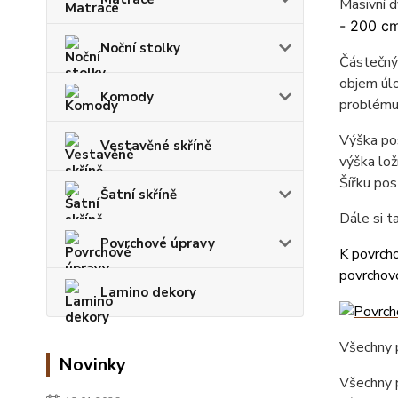
Masivní 
- 200 cm
Noční stolky
Částečný 
objem úlo
Komody
problému
Výška pos
Vestavěné skříně
výška lož
Šířku pos
Šatní skříně
Dále si 
Povrchové úpravy
K povrcho
povrchovo
Lamino dekory
Všechny p
Novinky
Všechny p