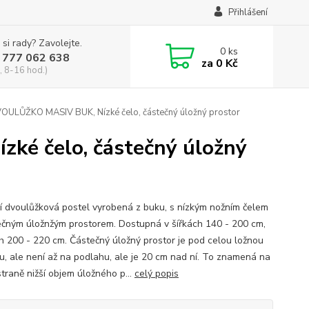
Přihlášení
 si rady? Zavolejte.
0
ks
 777 062 638
za
0 Kč
, 8-16 hod.)
ULŮŽKO MASIV BUK, Nízké čelo, částečný úložný prostor
é čelo, částečný úložný
í dvoulůžková postel vyrobená z buku, s nízkým nožním čelem
ečným úložnžým prostorem. Dostupná v šířkách 140 - 200 cm,
h 200 - 220 cm. Částečný úložný prostor je pod celou ložnou
u, ale není až na podlahu, ale je 20 cm nad ní. To znamená na
traně nižší objem úložného p...
celý popis