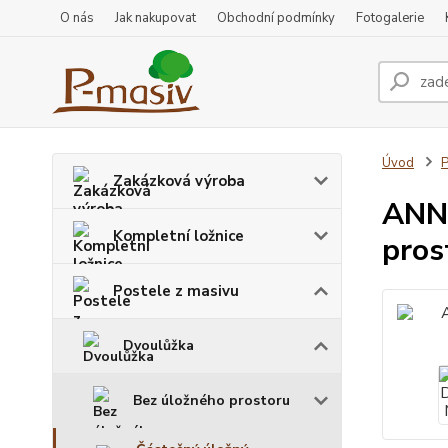
O nás
Jak nakupovat
Obchodní podmínky
Fotogalerie
Úvod
P
Zakázková výroba
ANNA
Kompletní ložnice
pros
Postele z masivu
Dvoulůžka
Bez úložného prostoru