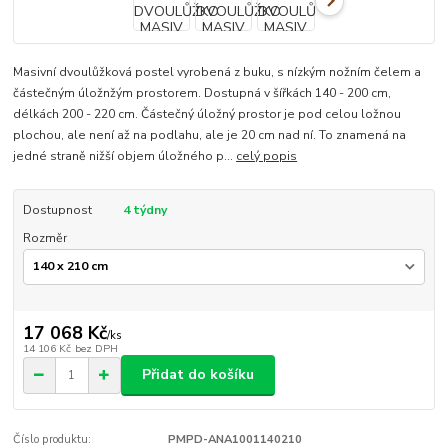
Masivní dvoulůžková postel vyrobená z buku, s nízkým nožním čelem a
částečným úložnžým prostorem. Dostupná v šířkách 140 - 200 cm,
délkách 200 - 220 cm. Částečný úložný prostor je pod celou ložnou
plochou, ale není až na podlahu, ale je 20 cm nad ní. To znamená na
jedné straně nižší objem úložného p...
celý popis
Dostupnost
4 týdny
Rozměr
17 068 Kč
/
ks
14 106 Kč
bez DPH
Přidat do košíku
Číslo produktu:
PMPD-ANA1001140210