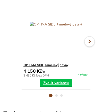
OPTIMA SIDE, lamelový pevný
OPTIMA FLEX
4 150 Kč
4 495 Kč
/
ks
4 týdny
3 430 Kč
bez DPH
3 715 Kč
bez
Zvolit variantu