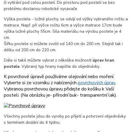
či vytírání pod celou postelí. Do prostoru pod postelí se bez
problému dostanou robotické vysavače.
Výška postele - ložné plochy, se odvíjí od výšky vybraného roštu a
matrace. Např. při výšce roštu 6cm a výšce matrace 17cm bude
výška ložné plochy 55cm. Síla materiálu na výrobu postele je 4
cm.
Šířku postele si můžete zvolit od 140 cm do 200 cm. Stejně tak i
délku od 200 cm do 220 cm.
Dále si také můžete vybrat z několika možností
úprav hran
postele
. Vybraný typ hrany napište do objednávky.
K povrchové úpravě používáme olejování nebo moření.
Vyberte si ze vzorníku z nabízených
povrchových úprav
.
Vybranou povrchovou úpravu přidejte do košíku k Vaší
posteli. (
Na obrázku je- přírodní buk- transparentní lak
).
Všechny postele jdou do vyroby po přijetí a potvrzení objednávky
s termínem dodání do 4 týdnu.