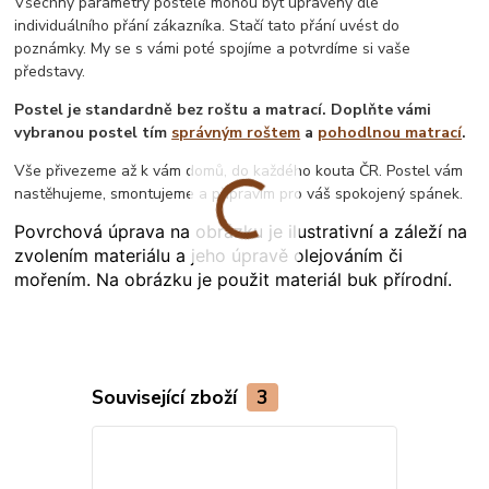
Všechny parametry postele mohou být upraveny dle
individuálního přání zákazníka. Stačí tato přání uvést do
poznámky. My se s vámi poté spojíme a potvrdíme si vaše
představy.
Postel je standardně bez roštu a matrací. Doplňte vámi
vybranou postel tím
správným roštem
a
pohodlnou matrací
.
Vše přivezeme až k vám domů, do každého kouta ČR. Postel vám
nastěhujeme, smontujeme a připravím pro váš spokojený spánek.
Povrchová úprava na obrázku je ilustrativní a záleží na
zvolením materiálu a jeho úpravě olejováním či
mořením. Na obrázku je použit materiál buk přírodní.
Související zboží
3